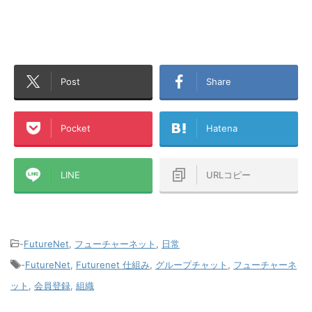
Post
Share
Pocket
Hatena
LINE
URLコピー
-
FutureNet
,
フューチャーネット
,
日常
-
FutureNet
,
Futurenet 仕組み
,
グループチャット
,
フューチャーネ
ット
,
会員登録
,
組織